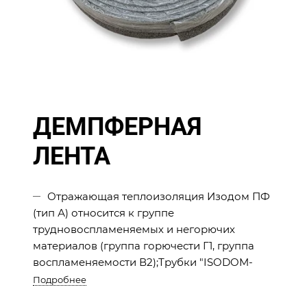
ДЕМПФЕРНАЯ
ЛЕНТА
Отражающая теплоизоляция Изодом ПФ
(тип А) относится к группе
трудновоспламеняемых и негорючих
материалов (группа горючести Г1, группа
воспламеняемости В2);Трубки "ISODOM-
TERMO" легко монтируются на отдельные
Подробнее
трубы натяжением.