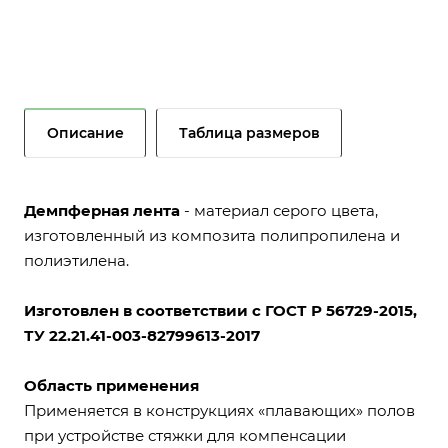
Компоненты теплоизоляционного
материала устойчивы к влажной среде, не
подвержены гниению, развитию и
распространению грибковых и
коррозийных отложений;
Описание
Таблица размеров
За счет отражения лучистой энергии
(слой фольги), теплопроводности (слой
вспененного полиэтилена), конвекции
Демпферная лента
- материал серого цвета,
тормозится процесс потери тепла. По
изготовленный из композита полипропилена и
данным лабораторных исследований
полиэтилена.
алюминиевая фольга отражает до 97%
лучистой энергии;
Изготовлен в соответствии с ГОСТ Р 56729-2015,
ТУ 22.21.41-003-82799613-2017
Область применения
Применяется в конструкциях «плавающих» полов
при устройстве стяжки для компенсации